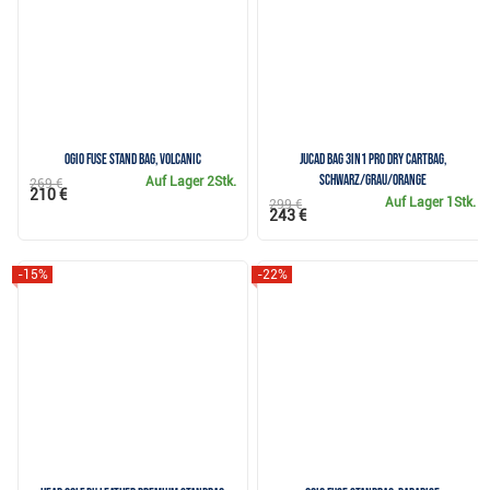
Ogio Fuse stand bag, volcanic
JuCad Bag 3in1 Pro Dry Cartbag,
schwarz/grau/orange
Auf Lager
2Stk.
269 €
210 €
Auf Lager
1Stk.
299 €
243 €
-15%
-22%