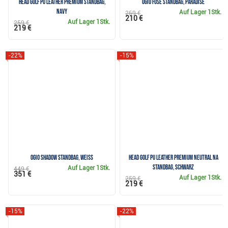
Head Golf PU Leather Premium Standbag,
Ogio Fuse Standbag, paradise
Navy
Auf Lager
1Stk.
269 €
210 €
Auf Lager
1Stk.
259 €
219 €
-22%
-15%
Ogio Shadow Standbag, weiss
Head Golf PU Leather Premium Neutral NA
Standbag, Schwarz
Auf Lager
1Stk.
449 €
351 €
Auf Lager
1Stk.
259 €
219 €
-15%
-22%