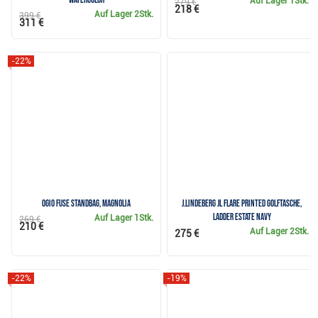
Auf Lager
1Stk.
279 €
218 €
Auf Lager
2Stk.
399 €
311 €
-22%
Ogio Fuse Standbag, magnolia
J.Lindeberg JL Flare Printed Golftasche,
Ladder Estate Navy
Auf Lager
1Stk.
269 €
210 €
Auf Lager
2Stk.
275 €
-22%
-19%