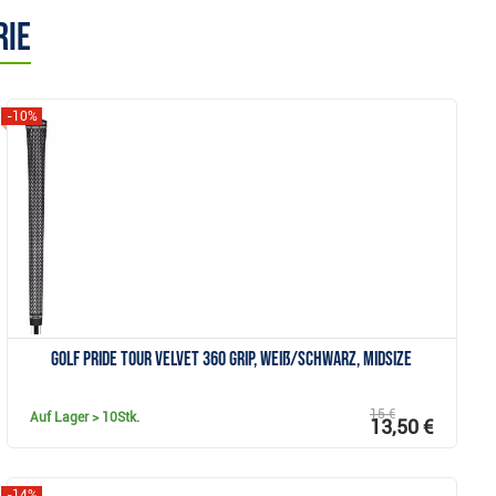
rie
-10%
Anzeigen
Golf Pride Tour Velvet 360 Grip, weiß/schwarz, Midsize
15 €
Auf Lager
> 10Stk.
13,50 €
-14%