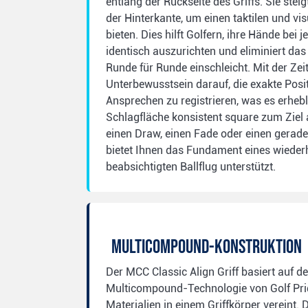
entlang der Rückseite des Griffs. Sie steig
der Hinterkante, um einen taktilen und vi
bieten. Dies hilft Golfern, ihre Hände bei
identisch auszurichten und eliminiert das
Runde für Runde einschleicht. Mit der Zeit
Unterbewusstsein darauf, die exakte Posi
Ansprechen zu registrieren, was es erhebli
Schlagfläche konsistent square zum Ziel 
einen Draw, einen Fade oder einen gerade
bietet Ihnen das Fundament eines wiederh
beabsichtigten Ballflug unterstützt.
Multicompound-Konstruktion
Der MCC Classic Align Griff basiert auf 
Multicompound-Technologie von Golf Prid
Materialien in einem Griffkörper vereint. 