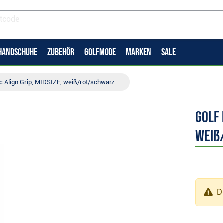
HANDSCHUHE
ZUBEHÖR
GOLFMODE
MARKEN
SALE
c Align Grip, MIDSIZE, weiß/rot/schwarz
Golf 
weiß
Di