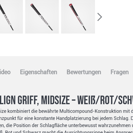
ideo
Eigenschaften
Bewertungen
Fragen
Align Griff, Midsize – Weiß/Rot/Sc
idsize kombiniert die bewährte Multicompound-Konstruktion mit
nzpunkt für eine konstante Handplatzierung bei jedem Schlag. Di
nen, die Position der Schlagfläche unterbewusst wahrzunehmen u
 Rot und Schwarz macht die Ausrichtungsrippe beim Anspreche