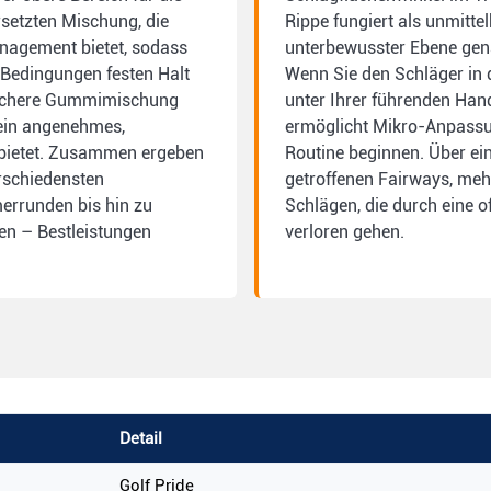
setzten Mischung, die
Rippe fungiert als unmittel
nagement bietet, sodass
unterbewusster Ebene gena
 Bedingungen festen Halt
Wenn Sie den Schläger in 
 weichere Gummimischung
unter Ihrer führenden Hand
 ein angenehmes,
ermöglicht Mikro-Anpassun
n bietet. Zusammen ergeben
Routine beginnen. Über ei
erschiedensten
getroffenen Fairways, meh
rrunden bis hin zu
Schlägen, die durch eine 
en – Bestleistungen
verloren gehen.
Detail
Golf Pride