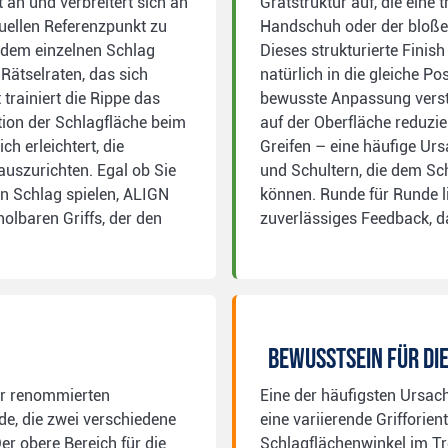
t an und verbreitert sich an
Gratstruktur auf, die eine
suellen Referenzpunkt zu
Handschuh oder der bloßen
 jedem einzelnen Schlag
Dieses strukturierte Finis
 Rätselraten, das sich
natürlich in die gleiche Po
 trainiert die Rippe das
bewusste Anpassung verstä
tion der Schlagfläche beim
auf der Oberfläche reduzi
ch erleichtert, die
Greifen – eine häufige Ur
auszurichten. Egal ob Sie
und Schultern, die dem Sc
n Schlag spielen, ALIGN
können. Runde für Runde 
olbaren Griffs, der den
zuverlässiges Feedback, d
Bewusstsein für di
der renommierten
Eine der häufigsten Ursach
e, die zwei verschiedene
eine variierende Grifforie
Der obere Bereich für die
Schlagflächenwinkel im Tr