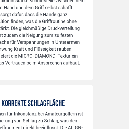
 traktionsstarke Schnittstelle zwischen dem
 Hand und dem Griff selbst schafft.
h sorgt dafür, dass die Hände ganz
sition finden, was die Griffroutine ohne
rkt. Die gleichmäßige Druckverteilung
ert zudem die Neigung zum zu festen
sache für Verspannungen in Unterarmen
hwung Kraft und Flüssigkeit rauben
liefert die MICRO-DIAMOND-Textur ein
as Vertrauen beim Ansprechen aufbaut.
e korrekte Schlagfläche
en für Inkonstanz bei Amateurgolfern ist
ntierung von Schlag zu Schlag, was den
effmoment direkt beeinflusst. Die ALIGN-