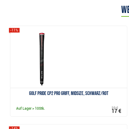
We
-11%
Anzeigen
Golf Pride CP2 Pro Griff, MIDSIZE, schwarz/rot
19 €
Auf Lager
> 10Stk.
17 €
-14%