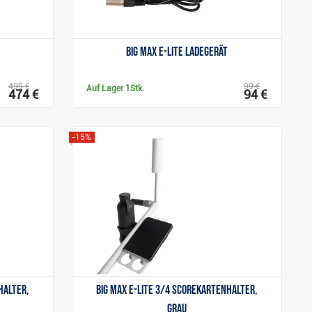
Big Max e-Lite Ladegerät
499 €
99 €
Auf Lager
1Stk.
474 €
94 €
-15%
Anzeigen
halter,
Big Max e-Lite 3/4 Scorekartenhalter,
grau