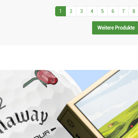
1
2
3
4
5
6
7
8
Weitere Produkte
Warum bei Golfbrothers.de kaufen?