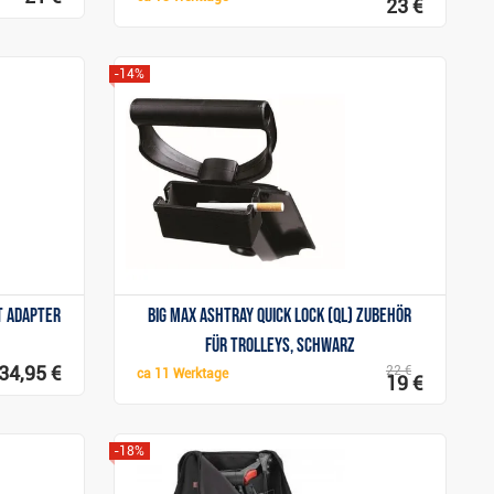
23 €
-14%
Anzeigen
t Adapter
Big Max Ashtray Quick Lock (QL) Zubehör
für Trolleys, schwarz
34,95 €
22 €
ca
11 Werktage
19 €
-18%