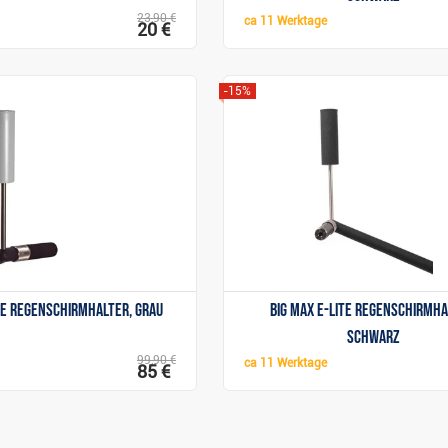
23,90 €
ca
11 Werktage
20 €
-15%
Anzeigen
Anzeigen
te Regenschirmhalter, grau
Big Max e-Lite Regenschirmha
schwarz
99,90 €
ca
11 Werktage
85 €