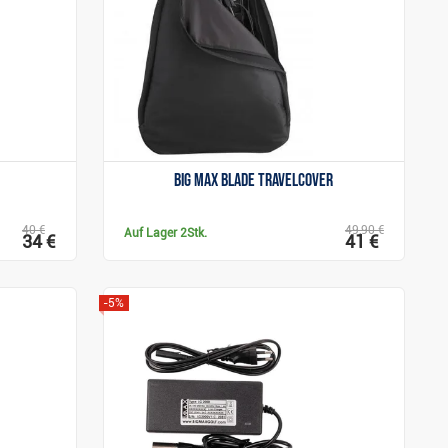
Anzeigen
e
Big Max Blade Travelcover
40 €
49,90 €
Auf Lager
2Stk.
34 €
41 €
-5%
Anzeigen