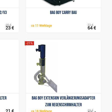
V2/V3
Bag Boy Carry Bag
25 €
71 €
ca
11 Werktage
23 €
64 €
-21%
Anzeigen
alter
Bag Boy Extension Verlängerungsadapter
zum Regenschirmhalter
21 €
29 €
ca
18 Werktage