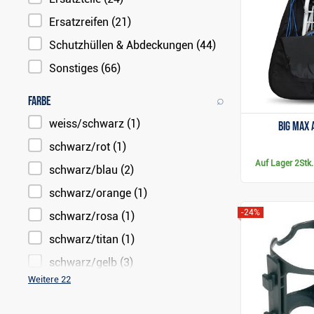
Ersatzreifen
(21)
Schutzhüllen & Abdeckungen
(44)
Sonstiges
(66)
⌕
Farbe
weiss/schwarz
(1)
Big Max 
schwarz/rot
(1)
Auf Lager
2Stk.
schwarz/blau
(2)
schwarz/orange
(1)
-24%
schwarz/rosa
(1)
schwarz/titan
(1)
schwarz/gelb
(3)
Weitere 22