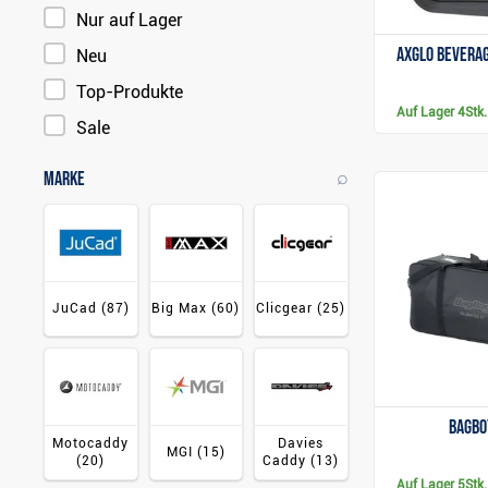
Nur auf Lager
Axglo Bevera
Neu
Top-Produkte
Auf Lager
4Stk.
Sale
⌕
Marke
JuCad
(87)
Big Max
(60)
Clicgear
(25)
BagBo
Motocaddy
Davies
MGI
(15)
(20)
Caddy
(13)
Auf Lager
5Stk.