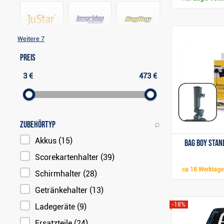
Weitere 7
Longridge
JuStar
(13)
Bag Boy
(6)
(7)
Preis
3 €
473 €
⌕
Zubehörtyp
Akkus
(15)
Bag Boy Sta
Scorekartenhalter
(39)
ca
18 Werktage
Schirmhalter
(28)
Getränkehalter
(13)
-18%
Ladegeräte
(9)
Ersatzteile
(24)