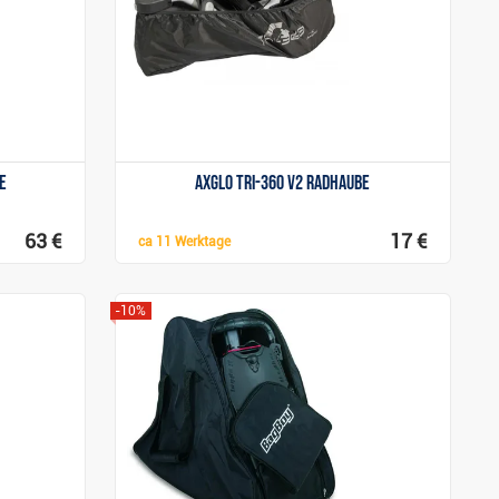
e
Axglo Tri-360 V2 Radhaube
63 €
17 €
ca
11 Werktage
-10%
Anzeigen