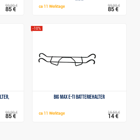
99,90 €
99,90 €
ca
11 Werktage
85 €
85 €
-10%
Anzeigen
lter,
Big Max e-Ti Batteriehalter
99,90 €
15,50 €
ca
11 Werktage
85 €
14 €